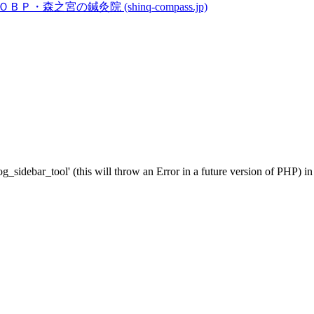
・森之宮の鍼灸院 (shinq-compass.jp)
g_sidebar_tool' (this will throw an Error in a future version of PHP) i