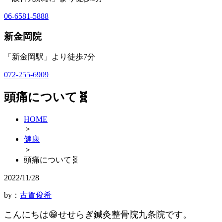
06-6581-5888
新金岡院
「新金岡駅」より徒歩7分
072-255-6909
頭痛について🧬
HOME
＞
健康
＞
頭痛について🧬
2022/11/28
by：
古賀俊希
こんにちは😁せせらぎ鍼灸整骨院九条院です。