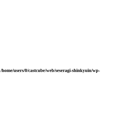
n
/home/users/0/castcube/web/seseragi-shinkyuin/wp-