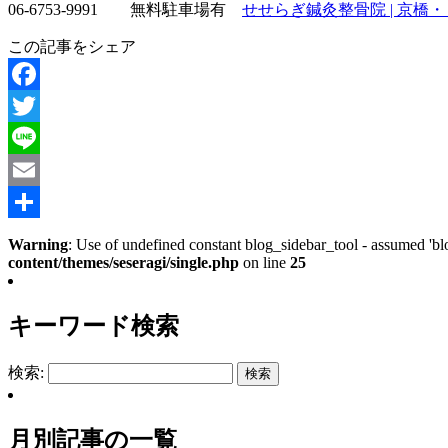
06-6753-9991 無料駐車場有
せせらぎ鍼灸整骨院 | 京橋・ＯＢＰ
この記事をシェア
Facebook
Twitter
Line
Email
共
Warning
: Use of undefined constant blog_sidebar_tool - assumed 'blo
content/themes/seseragi/single.php
on line
25
有
キーワード検索
検索:
月別記事の一覧