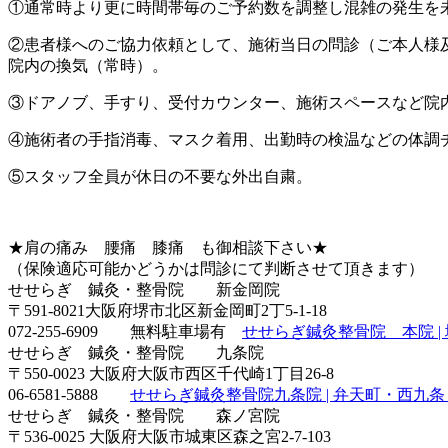
①通常時より更に時間帯毎のご予約数を調整し混雑の発生を
②患者様へのご協力依頼として、施術当日の問診（ご本人様
院内の換気（常時）。
③ドアノブ、手すり、受付カウンター、施術スペースなど院
④施術者の手指消毒、マスク着用、出勤時の検温などの体調
⑤スタッフ全員が休日の不要な外出自粛。
★肩の痛み 腰痛 膝痛 も御相談下さい★
（保険適応可能かどうかは問診にて判断させて頂きます）
せせらぎ 鍼灸・整骨院 新金岡院
〒591-8021大阪府堺市北区新金岡町2丁5-1-18
072-255-6909 無料駐車場有
せせらぎ鍼灸整骨院 本院 | 堺・泉南
せせらぎ 鍼灸・整骨院 九条院
〒550-0023 大阪府大阪市西区千代崎1丁目26-8
06-6581-5888
せせらぎ鍼灸整骨院九条院 | 弁天町・西九条・大阪ドー
せせらぎ 鍼灸・整骨院 森ノ宮院
〒536-0025 大阪府大阪市城東区森之宮2-7-103