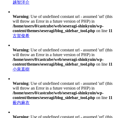
越智洋介
Warning
: Use of undefined constant url - assumed 'url' (this
will throw an Error in a future version of PHP) in
/home/users/0/castcube/web/seseragi-shinkyuin/wp-
content/themes/seseragi/blog_sidebar_tool.php
on line
11
古賀俊希
Warning
: Use of undefined constant url - assumed 'url' (this
will throw an Error in a future version of PHP) in
/home/users/0/castcube/web/seseragi-shinkyuin/wp-
content/themes/seseragi/blog_sidebar_tool.php
on line
11
小泉直樹
Warning
: Use of undefined constant url - assumed 'url' (this
will throw an Error in a future version of PHP) in
/home/users/0/castcube/web/seseragi-shinkyuin/wp-
content/themes/seseragi/blog_sidebar_tool.php
on line
11
薮内麻衣
Warning
: Use of undefined constant url - assumed 'url' (this