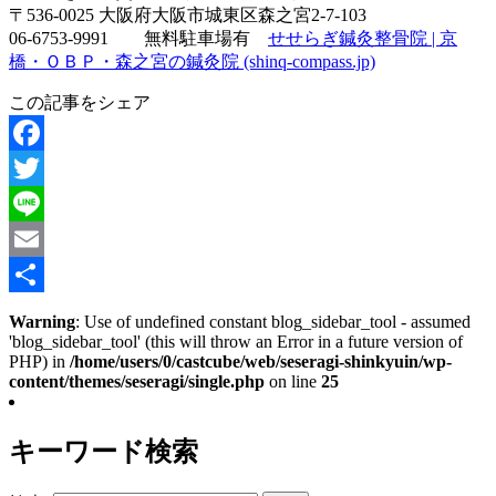
〒536-0025 大阪府大阪市城東区森之宮2-7-103
06-6753-9991 無料駐車場有
せせらぎ鍼灸整骨院 | 京
橋・ＯＢＰ・森之宮の鍼灸院 (shinq-compass.jp)
この記事をシェア
Facebook
Twitter
Line
Email
共
Warning
: Use of undefined constant blog_sidebar_tool - assumed
'blog_sidebar_tool' (this will throw an Error in a future version of
有
PHP) in
/home/users/0/castcube/web/seseragi-shinkyuin/wp-
content/themes/seseragi/single.php
on line
25
キーワード検索