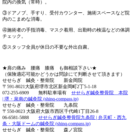
院内の換気（常時）。
③ドアノブ、手すり、受付カウンター、施術スペースなど院
内のこまめな消毒。
④施術者の手指消毒、マスク着用、出勤時の検温などの体調
チェック。
⑤スタッフ全員が休日の不要な外出自粛。
★肩の痛み 腰痛 膝痛 も御相談下さい★
（保険適応可能かどうかは問診にて判断させて頂きます）
せせらぎ 鍼灸・整骨院 新金岡院
〒591-8021大阪府堺市北区新金岡町2丁5-1-18
072-255-6909 無料駐車場有
せせらぎ鍼灸整骨院 本院
| 堺・泉南の鍼灸院 (shinq-compass.jp)
せせらぎ 鍼灸・整骨院 九条院
〒550-0023 大阪府大阪市西区千代崎1丁目26-8
06-6581-5888
せせらぎ鍼灸整骨院九条院 | 弁天町・西九
条・大阪ドームの鍼灸院 (shinq-compass.jp)
せせらぎ 鍼灸・整骨院 森ノ宮院