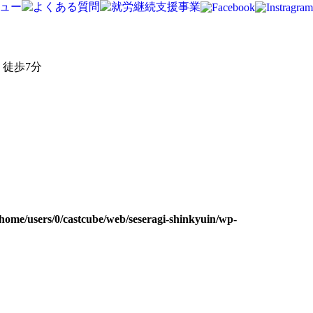
徒歩7分
/home/users/0/castcube/web/seseragi-shinkyuin/wp-