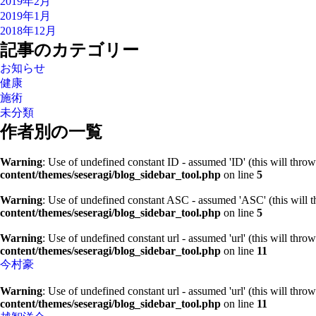
2019年2月
2019年1月
2018年12月
記事のカテゴリー
お知らせ
健康
施術
未分類
作者別の一覧
Warning
: Use of undefined constant ID - assumed 'ID' (this will throw
content/themes/seseragi/blog_sidebar_tool.php
on line
5
Warning
: Use of undefined constant ASC - assumed 'ASC' (this will t
content/themes/seseragi/blog_sidebar_tool.php
on line
5
Warning
: Use of undefined constant url - assumed 'url' (this will thro
content/themes/seseragi/blog_sidebar_tool.php
on line
11
今村豪
Warning
: Use of undefined constant url - assumed 'url' (this will thro
content/themes/seseragi/blog_sidebar_tool.php
on line
11