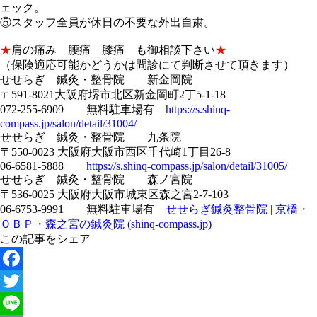
ェック。
⑤スタッフ全員が休日の不要な外出自粛。
★
肩の痛み 腰痛 膝痛 も御相談下さい
★
（保険適応可能かどうかは問診にて判断させて頂きます）
せせらぎ 鍼灸・整骨院 新金岡院
〒591-8021大阪府堺市北区新金岡町2丁5-1-18
072-255-6909 無料駐車場有
https://s.shinq-
compass.jp/salon/detail/31004/
せせらぎ 鍼灸・整骨院 九条院
〒550-0023 大阪府大阪市西区千代崎1丁目26-8
06-6581-5888
https://s.shinq-compass.jp/salon/detail/31005/
せせらぎ 鍼灸・整骨院 森ノ宮院
〒536-0025 大阪府大阪市城東区森之宮2-7-103
06-6753-9991 無料駐車場有
せせらぎ鍼灸整骨院 | 京橋・
ＯＢＰ・森之宮の鍼灸院 (shinq-compass.jp)
この記事をシェア
Facebook
Twitter