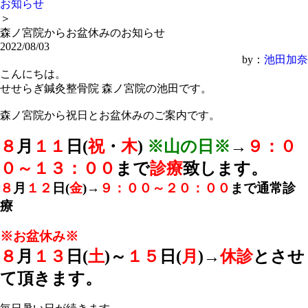
お知らせ
＞
森ノ宮院からお盆休みのお知らせ
2022/08/03
by：
池田加奈
こんにちは。
せせらぎ鍼灸整骨院 森ノ宮院の池田です。
森ノ宮院から祝日とお盆休みのご案内です。
８
月
１１
日(
祝
・
木
)
※山の日※
→
９：０
０～１３：００
まで
診療
致します。
８
月
１２
日(
金
)→
９：００～２０：００
まで通常診
療
※お盆休み※
８
月
１３
日(
土
)～
１５
日(
月
)→
休診
とさせ
て頂きます。