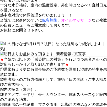
毎日暑い日が続きます、
十分な水分補給、室内の温度設定、外出時はなるべく直射日光
を避けるなど
熱中症対策で体調管理を行いましょう！！
当院ではお身体のケアに
鍼灸施術
、
オイルマッサージ
など複数
の自費メニューもご用意致しております。
お気軽にお問合せ下さい。
★
当院では以下の「感染防止の対策」を行いつつ患者さんへの
対応もしっかりと取り組んで参ります
★
①通常時より更に時間帯毎のご予約数を調整し混雑の発生を未
然に防止。
②患者様へのご協力依頼として、施術当日の問診（ご本人様及
びご家族様へ）。
院内の換気（常時）。
③ドアノブ、手すり、受付カウンター、施術スペースなど院内
のこまめな消毒。
④施術者の手指消毒、マスク着用、出勤時の検温などの体調チ