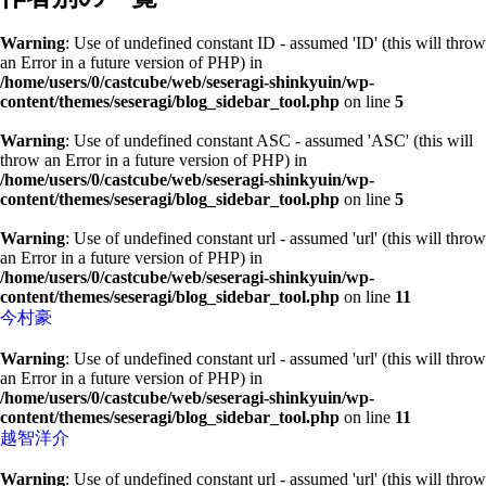
Warning
: Use of undefined constant ID - assumed 'ID' (this will throw
an Error in a future version of PHP) in
/home/users/0/castcube/web/seseragi-shinkyuin/wp-
content/themes/seseragi/blog_sidebar_tool.php
on line
5
Warning
: Use of undefined constant ASC - assumed 'ASC' (this will
throw an Error in a future version of PHP) in
/home/users/0/castcube/web/seseragi-shinkyuin/wp-
content/themes/seseragi/blog_sidebar_tool.php
on line
5
Warning
: Use of undefined constant url - assumed 'url' (this will throw
an Error in a future version of PHP) in
/home/users/0/castcube/web/seseragi-shinkyuin/wp-
content/themes/seseragi/blog_sidebar_tool.php
on line
11
今村豪
Warning
: Use of undefined constant url - assumed 'url' (this will throw
an Error in a future version of PHP) in
/home/users/0/castcube/web/seseragi-shinkyuin/wp-
content/themes/seseragi/blog_sidebar_tool.php
on line
11
越智洋介
Warning
: Use of undefined constant url - assumed 'url' (this will throw