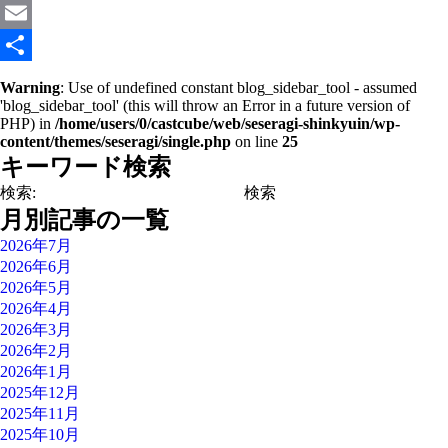
Line
Email
共
Warning
: Use of undefined constant blog_sidebar_tool - assumed
'blog_sidebar_tool' (this will throw an Error in a future version of
有
PHP) in
/home/users/0/castcube/web/seseragi-shinkyuin/wp-
content/themes/seseragi/single.php
on line
25
キーワード検索
検索:
月別記事の一覧
2026年7月
2026年6月
2026年5月
2026年4月
2026年3月
2026年2月
2026年1月
2025年12月
2025年11月
2025年10月