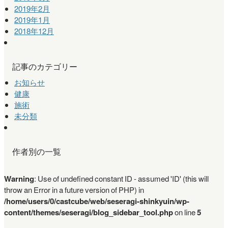
2019年2月
2019年1月
2018年12月
記事のカテゴリー
お知らせ
健康
施術
未分類
作者別の一覧
Warning
: Use of undefined constant ID - assumed 'ID' (this will
throw an Error in a future version of PHP) in
/home/users/0/castcube/web/seseragi-shinkyuin/wp-
content/themes/seseragi/blog_sidebar_tool.php
on line
5