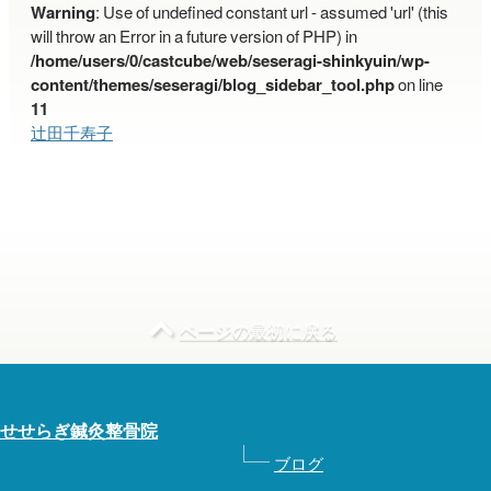
Warning
: Use of undefined constant url - assumed 'url' (this
will throw an Error in a future version of PHP) in
/home/users/0/castcube/web/seseragi-shinkyuin/wp-
content/themes/seseragi/blog_sidebar_tool.php
on line
11
辻田千寿子
ページの最初に戻る
せせらぎ鍼灸整骨院
ブログ