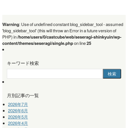
求人・会社情報
Warning
: Use of undefined constant blog_sidebar_tool - assumed
'blog_sidebar_tool' (this will throw an Error in a future version of
PHP) in
/home/users/0/castcube/web/seseragi-shinkyuin/wp-
content/themes/seseragi/single.php
on line
25
キーワード検索
月別記事の一覧
2026年7月
2026年6月
2026年5月
2026年4月