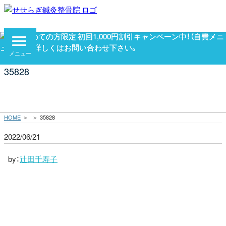
閉じる
メニュー
35828
森ノ宮院
06-6753-9991
九条院
06-6581-5888
新金岡院
072-255-6909
HOME
＞
＞
35828
2022/06/21
by：
辻田千寿子