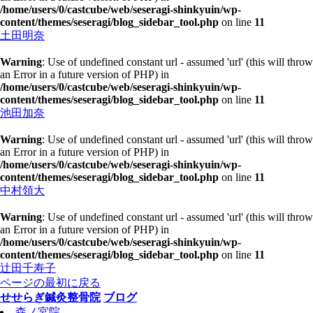
/home/users/0/castcube/web/seseragi-shinkyuin/wp-
content/themes/seseragi/blog_sidebar_tool.php
on line
11
土田明奈
Warning
: Use of undefined constant url - assumed 'url' (this will throw
an Error in a future version of PHP) in
/home/users/0/castcube/web/seseragi-shinkyuin/wp-
content/themes/seseragi/blog_sidebar_tool.php
on line
11
池田加奈
Warning
: Use of undefined constant url - assumed 'url' (this will throw
an Error in a future version of PHP) in
/home/users/0/castcube/web/seseragi-shinkyuin/wp-
content/themes/seseragi/blog_sidebar_tool.php
on line
11
中村領大
Warning
: Use of undefined constant url - assumed 'url' (this will throw
an Error in a future version of PHP) in
/home/users/0/castcube/web/seseragi-shinkyuin/wp-
content/themes/seseragi/blog_sidebar_tool.php
on line
11
辻田千寿子
ページの最初に戻る
せせらぎ鍼灸整骨院
ブログ
森ノ宮院