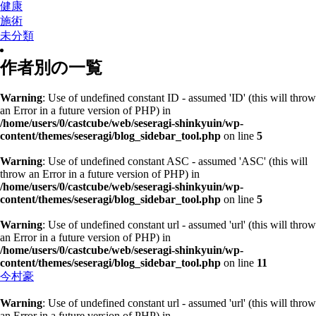
健康
施術
未分類
作者別の一覧
Warning
: Use of undefined constant ID - assumed 'ID' (this will throw
an Error in a future version of PHP) in
/home/users/0/castcube/web/seseragi-shinkyuin/wp-
content/themes/seseragi/blog_sidebar_tool.php
on line
5
Warning
: Use of undefined constant ASC - assumed 'ASC' (this will
throw an Error in a future version of PHP) in
/home/users/0/castcube/web/seseragi-shinkyuin/wp-
content/themes/seseragi/blog_sidebar_tool.php
on line
5
Warning
: Use of undefined constant url - assumed 'url' (this will throw
an Error in a future version of PHP) in
/home/users/0/castcube/web/seseragi-shinkyuin/wp-
content/themes/seseragi/blog_sidebar_tool.php
on line
11
今村豪
Warning
: Use of undefined constant url - assumed 'url' (this will throw
an Error in a future version of PHP) in