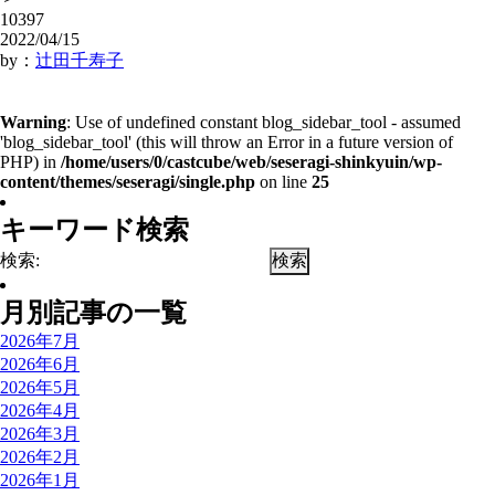
10397
2022/04/15
by：
辻田千寿子
Warning
: Use of undefined constant blog_sidebar_tool - assumed
'blog_sidebar_tool' (this will throw an Error in a future version of
PHP) in
/home/users/0/castcube/web/seseragi-shinkyuin/wp-
content/themes/seseragi/single.php
on line
25
キーワード検索
検索:
月別記事の一覧
2026年7月
2026年6月
2026年5月
2026年4月
2026年3月
2026年2月
2026年1月