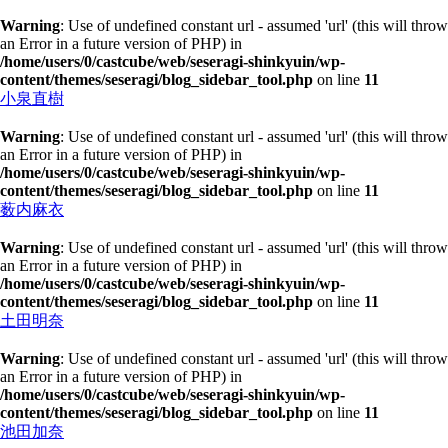
Warning
: Use of undefined constant url - assumed 'url' (this will throw
an Error in a future version of PHP) in
/home/users/0/castcube/web/seseragi-shinkyuin/wp-
content/themes/seseragi/blog_sidebar_tool.php
on line
11
小泉直樹
Warning
: Use of undefined constant url - assumed 'url' (this will throw
an Error in a future version of PHP) in
/home/users/0/castcube/web/seseragi-shinkyuin/wp-
content/themes/seseragi/blog_sidebar_tool.php
on line
11
薮内麻衣
Warning
: Use of undefined constant url - assumed 'url' (this will throw
an Error in a future version of PHP) in
/home/users/0/castcube/web/seseragi-shinkyuin/wp-
content/themes/seseragi/blog_sidebar_tool.php
on line
11
土田明奈
Warning
: Use of undefined constant url - assumed 'url' (this will throw
an Error in a future version of PHP) in
/home/users/0/castcube/web/seseragi-shinkyuin/wp-
content/themes/seseragi/blog_sidebar_tool.php
on line
11
池田加奈