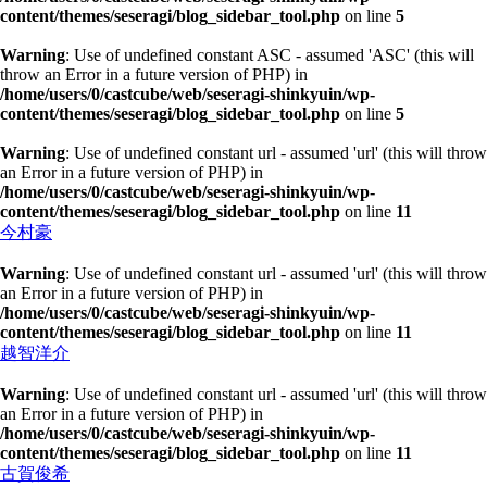
content/themes/seseragi/blog_sidebar_tool.php
on line
5
Warning
: Use of undefined constant ASC - assumed 'ASC' (this will
throw an Error in a future version of PHP) in
/home/users/0/castcube/web/seseragi-shinkyuin/wp-
content/themes/seseragi/blog_sidebar_tool.php
on line
5
Warning
: Use of undefined constant url - assumed 'url' (this will throw
an Error in a future version of PHP) in
/home/users/0/castcube/web/seseragi-shinkyuin/wp-
content/themes/seseragi/blog_sidebar_tool.php
on line
11
今村豪
Warning
: Use of undefined constant url - assumed 'url' (this will throw
an Error in a future version of PHP) in
/home/users/0/castcube/web/seseragi-shinkyuin/wp-
content/themes/seseragi/blog_sidebar_tool.php
on line
11
越智洋介
Warning
: Use of undefined constant url - assumed 'url' (this will throw
an Error in a future version of PHP) in
/home/users/0/castcube/web/seseragi-shinkyuin/wp-
content/themes/seseragi/blog_sidebar_tool.php
on line
11
古賀俊希