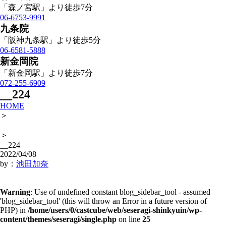
「森ノ宮駅」より徒歩7分
06-6753-9991
九条院
「阪神九条駅」より徒歩5分
06-6581-5888
新金岡院
「新金岡駅」より徒歩7分
072-255-6909
__224
HOME
＞
＞
__224
2022/04/08
by：
池田加奈
Warning
: Use of undefined constant blog_sidebar_tool - assumed
'blog_sidebar_tool' (this will throw an Error in a future version of
PHP) in
/home/users/0/castcube/web/seseragi-shinkyuin/wp-
content/themes/seseragi/single.php
on line
25