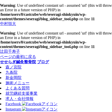
Warning
: Use of undefined constant url - assumed 'url' (this will throw
an Error in a future version of PHP) in
/home/users/0/castcube/web/seseragi-shinkyuin/wp-
content/themes/seseragi/blog_sidebar_tool.php
on line
11
中村領大
Warning
: Use of undefined constant url - assumed 'url' (this will throw
an Error in a future version of PHP) in
/home/users/0/castcube/web/seseragi-shinkyuin/wp-
content/themes/seseragi/blog_sidebar_tool.php
on line
11
辻田千寿子
ページの最初に戻る
せせらぎ鍼灸整骨院
ブログ
森ノ宮院
九条院
新金岡院
施術メニュー
よくある質問
就労継続支援事業
求人・会社情報
Facebook
Instagram