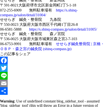
せせらぎ 鍼灸・整骨院 新金岡院
〒591-8021大阪府堺市北区新金岡町2丁5-1-18
072-255-6909 無料駐車場有
https://s.shinq-
compass.jp/salon/detail/31004/
せせらぎ 鍼灸・整骨院 九条院
〒550-0023 大阪府大阪市西区千代崎1丁目26-8
06-6581-5888
https://s.shinq-compass.jp/salon/detail/31005/
せせらぎ 鍼灸・整骨院 森ノ宮院
〒536-0025 大阪府大阪市城東区森之宮2-7-103
06-6753-9991 無料駐車場有
せせらぎ鍼灸整骨院 | 京橋・
ＯＢＰ・森之宮の鍼灸院 (shinq-compass.jp)
この記事をシェア
Facebook
Twitter
Line
Email
共
Warning
: Use of undefined constant blog_sidebar_tool - assumed
'blog_sidebar_tool' (this will throw an Error in a future version of
有