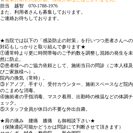
担当 越智 070-1788-1976
また、利用者さんも募集しております。
ご連絡お待ちしております。
★当院では以下の「感染防止の対策」を行いつつ患者さんへの
対応もしっかりと取り組んで参ります★
①通常時より更に時間帯毎のご予約数を調整し混雑の発生を未
然に防止。
②患者様へのご協力依頼として、施術当日の問診（ご本人様及
びご家族様へ）。
院内の換気（常時）。
③ドアノブ、手すり、受付カウンター、施術スペースなど院内
のこまめな消毒。
④施術者の手指消毒、マスク着用、出勤時の検温などの体調チ
ェック。
⑤スタッフ全員が休日の不要な外出自粛。
★肩の痛み 腰痛 膝痛 も御相談下さい★
（保険適応可能かどうかは問診にて判断させて頂きます）