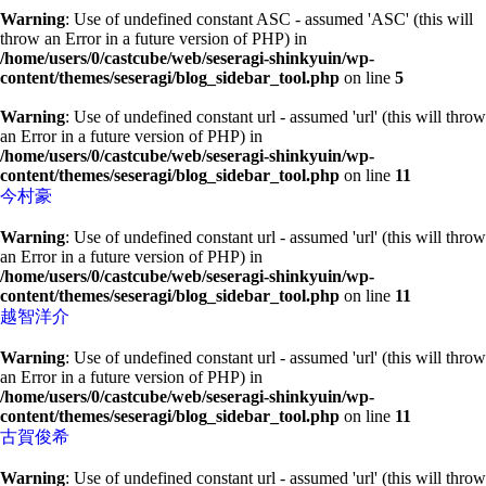
Warning
: Use of undefined constant ASC - assumed 'ASC' (this will
throw an Error in a future version of PHP) in
/home/users/0/castcube/web/seseragi-shinkyuin/wp-
content/themes/seseragi/blog_sidebar_tool.php
on line
5
Warning
: Use of undefined constant url - assumed 'url' (this will throw
an Error in a future version of PHP) in
/home/users/0/castcube/web/seseragi-shinkyuin/wp-
content/themes/seseragi/blog_sidebar_tool.php
on line
11
今村豪
Warning
: Use of undefined constant url - assumed 'url' (this will throw
an Error in a future version of PHP) in
/home/users/0/castcube/web/seseragi-shinkyuin/wp-
content/themes/seseragi/blog_sidebar_tool.php
on line
11
越智洋介
Warning
: Use of undefined constant url - assumed 'url' (this will throw
an Error in a future version of PHP) in
/home/users/0/castcube/web/seseragi-shinkyuin/wp-
content/themes/seseragi/blog_sidebar_tool.php
on line
11
古賀俊希
Warning
: Use of undefined constant url - assumed 'url' (this will throw