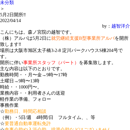
未分類
＞
5月2日開所‼️
2022/04/14
by：
越智洋介
こんにちは。森ノ宮院の越智です。
（株）アルバは5月2日
に
就労継続支援B型事業所アルバ
を開所
致します‼️
場所は大阪市旭区太子橋3-2-8 淀川パークハウスS棟204号で
す。
開所に伴い
事業所スタッフ（パート）
を募集致します。
主な内容は以下のとおりです。
勤務時間・・月〜金→9時〜17時
土曜日→9時〜13時
時給・・1000円〜。
業務内容・・利用者さんの送迎
軽作業の準備、フォロー
事務作業
☆
勤務日、時間応相談
（例）・5日/週 4時間/日 フルタイム、、等
☆
要普通自動車運転免許
☆
食事介助や入浴介助、排泄介助などはございません。