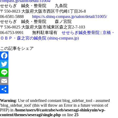
compass.jp/salon/detail/31004/
せせらぎ 鍼灸・整骨院 九条院
〒550-0023 大阪府大阪市西区千代崎1丁目26-8
06-6581-5888
https://s.shinq-compass.jp/salon/detail/31005/
せせらぎ 鍼灸・整骨院 森ノ宮院
〒536-0025 大阪府大阪市城東区森之宮2-7-103
06-6753-9991 無料駐車場有
せせらぎ鍼灸整骨院 | 京橋・
ＯＢＰ・森之宮の鍼灸院 (shinq-compass.jp)
この記事をシェア
Facebook
Twitter
Line
Email
共
Warning
: Use of undefined constant blog_sidebar_tool - assumed
'blog_sidebar_tool' (this will throw an Error in a future version of
有
PHP) in
/home/users/0/castcube/web/seseragi-shinkyuin/wp-
content/themes/seseragi/single.php
on line
25