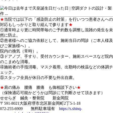
★
当院では以下の「感染防止の対策」を行いつつ患者さんへの
対応もしっかりと取り組んで参ります
★
①通常時より更に時間帯毎のご予約数を調整し混雑の発生を未
然に防止。
②患者様へのご協力依頼として、施術当日の問診（ご本人様及
びご家族様へ）。
院内の換気（常時）。
③ドアノブ、手すり、受付カウンター、施術スペースなど院内
のこまめな消毒。
④施術者の手指消毒、マスク着用、出勤時の検温などの体調チ
ェック。
⑤スタッフ全員が休日の不要な外出自粛。
★
肩の痛み 腰痛 膝痛 も御相談下さい
★
（保険適応可能かどうかは問診にて判断させて頂きます）
せせらぎ 鍼灸・整骨院 新金岡院
〒591-8021大阪府堺市北区新金岡町2丁5-1-18
072-255-6909 無料駐車場有
https://s.shinq-