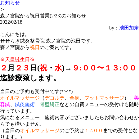
お知らせ
＞
森ノ宮院から祝日営業(2/23)のお知らせ
2022/02/18
by：
池田加奈
こんにちは。
せせらぎ鍼灸整骨院 森ノ宮院の池田です。
森ノ宮院から
祝日
のご案内です。
※天皇誕生日※
２
月
２３
日(
祝
・
水
)→
９:００〜１３:００
迄診療致します。
当日のご予約も受付中です(*^^*)
オイルマッサージ
（
デコルテ
、
全身
、
フットマッサージ
）、
美
容鍼
、
鍼灸施術
、
骨盤矯正
などの自費メニューの受付けも随時
行っています。
気になるメニュー、施術内容がございましたらお問い合わせか
らでも構いません。
（当日の
オイルマッサージ
のご予約は
１2:００
までの受付とな
ります。）