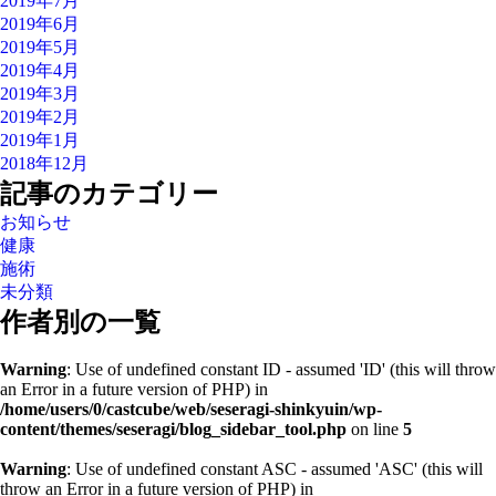
2019年7月
2019年6月
2019年5月
2019年4月
2019年3月
2019年2月
2019年1月
2018年12月
記事のカテゴリー
お知らせ
健康
施術
未分類
作者別の一覧
Warning
: Use of undefined constant ID - assumed 'ID' (this will throw
an Error in a future version of PHP) in
/home/users/0/castcube/web/seseragi-shinkyuin/wp-
content/themes/seseragi/blog_sidebar_tool.php
on line
5
Warning
: Use of undefined constant ASC - assumed 'ASC' (this will
throw an Error in a future version of PHP) in