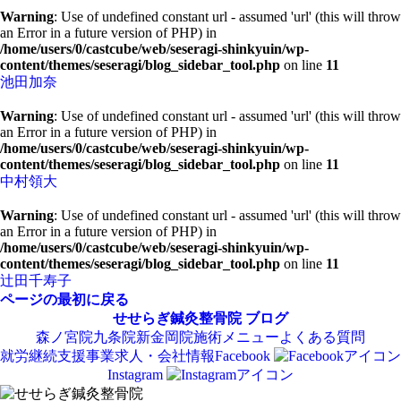
Warning
: Use of undefined constant url - assumed 'url' (this will throw
an Error in a future version of PHP) in
/home/users/0/castcube/web/seseragi-shinkyuin/wp-
content/themes/seseragi/blog_sidebar_tool.php
on line
11
池田加奈
Warning
: Use of undefined constant url - assumed 'url' (this will throw
an Error in a future version of PHP) in
/home/users/0/castcube/web/seseragi-shinkyuin/wp-
content/themes/seseragi/blog_sidebar_tool.php
on line
11
中村領大
Warning
: Use of undefined constant url - assumed 'url' (this will throw
an Error in a future version of PHP) in
/home/users/0/castcube/web/seseragi-shinkyuin/wp-
content/themes/seseragi/blog_sidebar_tool.php
on line
11
辻田千寿子
ページの最初に戻る
せせらぎ鍼灸整骨院
ブログ
森ノ宮院
九条院
新金岡院
施術メニュー
よくある質問
就労継続支援事業
求人・会社情報
Facebook
Instagram