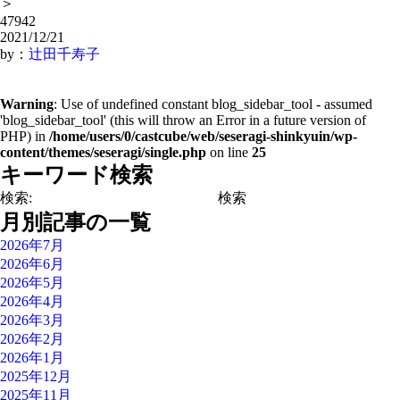
＞
47942
2021/12/21
by：
辻田千寿子
Warning
: Use of undefined constant blog_sidebar_tool - assumed
'blog_sidebar_tool' (this will throw an Error in a future version of
PHP) in
/home/users/0/castcube/web/seseragi-shinkyuin/wp-
content/themes/seseragi/single.php
on line
25
キーワード検索
検索:
月別記事の一覧
2026年7月
2026年6月
2026年5月
2026年4月
2026年3月
2026年2月
2026年1月
2025年12月
2025年11月