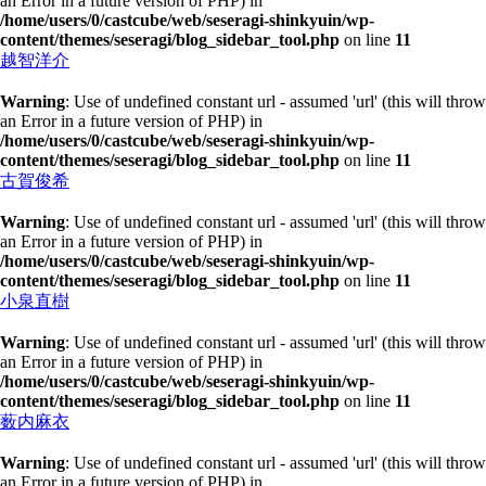
an Error in a future version of PHP) in
/home/users/0/castcube/web/seseragi-shinkyuin/wp-
content/themes/seseragi/blog_sidebar_tool.php
on line
11
越智洋介
Warning
: Use of undefined constant url - assumed 'url' (this will throw
an Error in a future version of PHP) in
/home/users/0/castcube/web/seseragi-shinkyuin/wp-
content/themes/seseragi/blog_sidebar_tool.php
on line
11
古賀俊希
Warning
: Use of undefined constant url - assumed 'url' (this will throw
an Error in a future version of PHP) in
/home/users/0/castcube/web/seseragi-shinkyuin/wp-
content/themes/seseragi/blog_sidebar_tool.php
on line
11
小泉直樹
Warning
: Use of undefined constant url - assumed 'url' (this will throw
an Error in a future version of PHP) in
/home/users/0/castcube/web/seseragi-shinkyuin/wp-
content/themes/seseragi/blog_sidebar_tool.php
on line
11
薮内麻衣
Warning
: Use of undefined constant url - assumed 'url' (this will throw
an Error in a future version of PHP) in