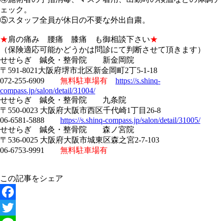
ェック。
⑤スタッフ全員が休日の不要な外出自粛。
★
肩の痛み 腰痛 膝痛 も御相談下さい
★
（保険適応可能かどうかは問診にて判断させて頂きます）
せせらぎ 鍼灸・整骨院 新金岡院
〒591-8021大阪府堺市北区新金岡町2丁5-1-18
072-255-6909
無料駐車場有
https://s.shinq-
compass.jp/salon/detail/31004/
せせらぎ 鍼灸・整骨院 九条院
〒550-0023 大阪府大阪市西区千代崎1丁目26-8
06-6581-5888
https://s.shinq-compass.jp/salon/detail/31005/
せせらぎ 鍼灸・整骨院 森ノ宮院
〒536-0025 大阪府大阪市城東区森之宮2-7-103
06-6753-9991
無料駐車場有
この記事をシェア
Facebook