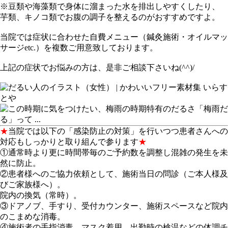
※豆類や海藻類で身体に溜まった水を排出しやすくしたり、
芋類、キノコ類でお腹の調子を整えるのがおすすめですよ。
当院では症状に合わせた自費メニュー（鍼灸施術・オイルマッ
サージetc.）を複数ご用意致しております。
上記の症状でお悩みの方は、是非ご相談下さいね(^^)/
★
当院では以下の「感染防止の対策」を行いつつ患者さんへの
対応もしっかりと取り組んで参ります
★
①通常時より更に時間帯毎のご予約数を調整し混雑の発生を未
然に防止。
②患者様へのご協力依頼として、施術当日の問診（ご本人様及
びご家族様へ）。
院内の換気（常時）。
③ドアノブ、手すり、受付カウンター、施術スペースなど院内
のこまめな消毒。
④施術者の手指消毒、マスク着用、出勤時の検温などの体調チ