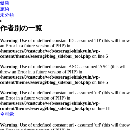
健康
施術
未分類
作者別の一覧
Warning
: Use of undefined constant ID - assumed 'ID' (this will throw
an Error in a future version of PHP) in
/home/users/0/castcube/web/seseragi-shinkyuin/wp-
content/themes/seseragi/blog_sidebar_tool.php
on line
5
Warning
: Use of undefined constant ASC - assumed 'ASC' (this will
throw an Error in a future version of PHP) in
/home/users/0/castcube/web/seseragi-shinkyuin/wp-
content/themes/seseragi/blog_sidebar_tool.php
on line
5
Warning
: Use of undefined constant url - assumed 'url' (this will throw
an Error in a future version of PHP) in
/home/users/0/castcube/web/seseragi-shinkyuin/wp-
content/themes/seseragi/blog_sidebar_tool.php
on line
11
今村豪
Warning
: Use of undefined constant url - assumed 'url' (this will throw