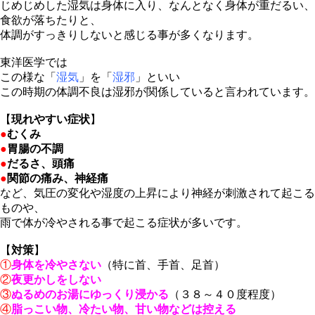
じめじめした湿気は身体に入り、なんとなく身体が重だるい、
食欲が落ちたりと、
体調がすっきりしないと感じる事が多くなります。
東洋医学では
この様な「
湿気
」を「
湿邪
」といい
この時期の体調不良は湿邪が関係していると言われています。
【
現れやすい症状
】
●
むくみ
●
胃腸の不調
●
だるさ、頭痛
●
関節の痛み、神経痛
など、気圧の変化や湿度の上昇により神経が刺激されて起こる
ものや、
雨で体が冷やされる事で起こる症状が多いです。
【
対策
】
①
身体を冷やさない
（特に首、手首、足首）
②
夜更かしをしない
③
ぬるめのお湯にゆっくり浸かる
（３８～４０度程度）
④
脂っこい物、冷たい物、甘い物などは控える