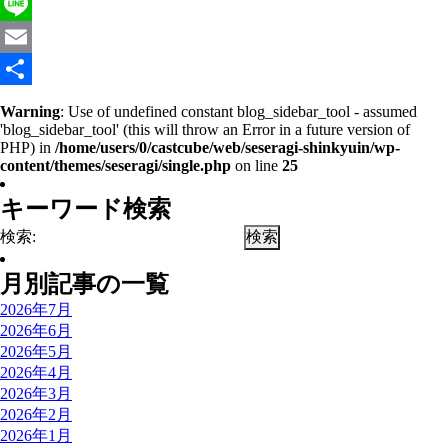
Twitter
Line
Email
共
Warning
: Use of undefined constant blog_sidebar_tool - assumed
'blog_sidebar_tool' (this will throw an Error in a future version of
有
PHP) in
/home/users/0/castcube/web/seseragi-shinkyuin/wp-
content/themes/seseragi/single.php
on line
25
キーワード検索
検索:
月別記事の一覧
2026年7月
2026年6月
2026年5月
2026年4月
2026年3月
2026年2月
2026年1月