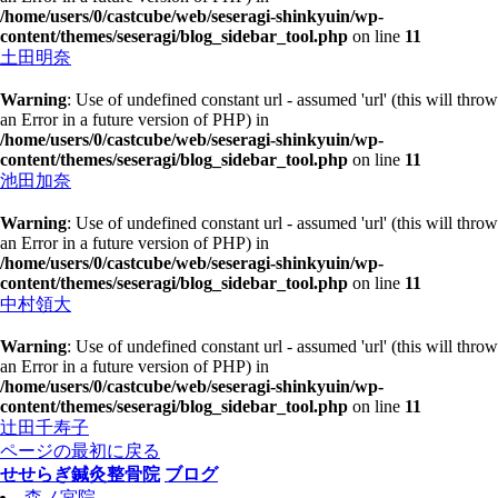
/home/users/0/castcube/web/seseragi-shinkyuin/wp-
content/themes/seseragi/blog_sidebar_tool.php
on line
11
土田明奈
Warning
: Use of undefined constant url - assumed 'url' (this will throw
an Error in a future version of PHP) in
/home/users/0/castcube/web/seseragi-shinkyuin/wp-
content/themes/seseragi/blog_sidebar_tool.php
on line
11
池田加奈
Warning
: Use of undefined constant url - assumed 'url' (this will throw
an Error in a future version of PHP) in
/home/users/0/castcube/web/seseragi-shinkyuin/wp-
content/themes/seseragi/blog_sidebar_tool.php
on line
11
中村領大
Warning
: Use of undefined constant url - assumed 'url' (this will throw
an Error in a future version of PHP) in
/home/users/0/castcube/web/seseragi-shinkyuin/wp-
content/themes/seseragi/blog_sidebar_tool.php
on line
11
辻田千寿子
ページの最初に戻る
せせらぎ鍼灸整骨院
ブログ
森ノ宮院