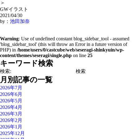
＞
GWイラスト
2021/04/30
by：
池田加奈
Warning
: Use of undefined constant blog_sidebar_tool - assumed
'blog_sidebar_tool' (this will throw an Error in a future version of
PHP) in
/home/users/0/castcube/web/seseragi-shinkyuin/wp-
content/themes/seseragi/single.php
on line
25
キーワード検索
検索:
月別記事の一覧
2026年7月
2026年6月
2026年5月
2026年4月
2026年3月
2026年2月
2026年1月
2025年12月