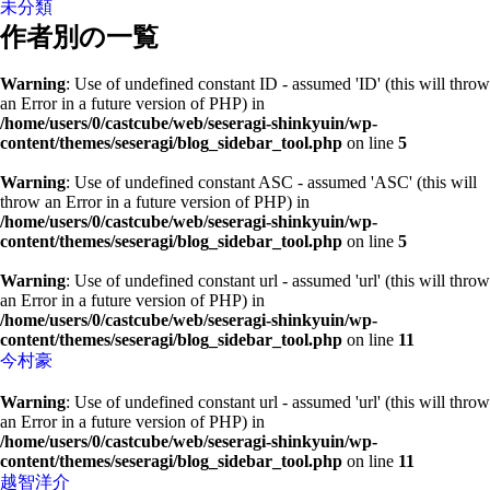
未分類
作者別の一覧
Warning
: Use of undefined constant ID - assumed 'ID' (this will throw
an Error in a future version of PHP) in
/home/users/0/castcube/web/seseragi-shinkyuin/wp-
content/themes/seseragi/blog_sidebar_tool.php
on line
5
Warning
: Use of undefined constant ASC - assumed 'ASC' (this will
throw an Error in a future version of PHP) in
/home/users/0/castcube/web/seseragi-shinkyuin/wp-
content/themes/seseragi/blog_sidebar_tool.php
on line
5
Warning
: Use of undefined constant url - assumed 'url' (this will throw
an Error in a future version of PHP) in
/home/users/0/castcube/web/seseragi-shinkyuin/wp-
content/themes/seseragi/blog_sidebar_tool.php
on line
11
今村豪
Warning
: Use of undefined constant url - assumed 'url' (this will throw
an Error in a future version of PHP) in
/home/users/0/castcube/web/seseragi-shinkyuin/wp-
content/themes/seseragi/blog_sidebar_tool.php
on line
11
越智洋介