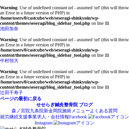
Warning
: Use of undefined constant url - assumed 'url' (this will throw
an Error in a future version of PHP) in
/home/users/0/castcube/web/seseragi-shinkyuin/wp-
content/themes/seseragi/blog_sidebar_tool.php
on line
11
池田加奈
Warning
: Use of undefined constant url - assumed 'url' (this will throw
an Error in a future version of PHP) in
/home/users/0/castcube/web/seseragi-shinkyuin/wp-
content/themes/seseragi/blog_sidebar_tool.php
on line
11
中村領大
Warning
: Use of undefined constant url - assumed 'url' (this will throw
an Error in a future version of PHP) in
/home/users/0/castcube/web/seseragi-shinkyuin/wp-
content/themes/seseragi/blog_sidebar_tool.php
on line
11
辻田千寿子
ページの最初に戻る
せせらぎ鍼灸整骨院
ブログ
森ノ宮院
九条院
新金岡院
施術メニュー
よくある質問
就労継続支援事業
求人・会社情報
Facebook
Instagram