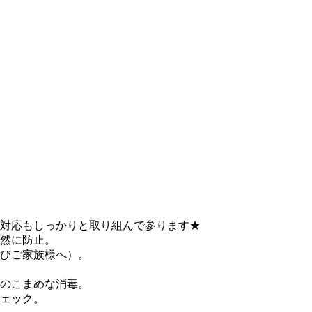
対応もしっかりと取り組んで参ります★
然に防止。
びご家族様へ）。
のこまめな消毒。
ェック。