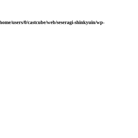
/home/users/0/castcube/web/seseragi-shinkyuin/wp-