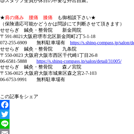
⑤スタッフ全員が休日の不要な外出自粛。
★
肩の痛み 腰痛 膝痛
も御相談下さい★
（保険適応可能かどうかは問診にて判断させて頂きます）
せせらぎ 鍼灸・整骨院 新金岡院
〒591-8021大阪府堺市北区新金岡町2丁5-1-18
072-255-6909 無料駐車場有
https://s.shinq-compass.jp/salon/d
せせらぎ 鍼灸・整骨院 九条院
〒550-0023 大阪府大阪市西区千代崎1丁目26-8
06-6581-5888
https://s.shinq-compass.jp/salon/detail/31005/
せせらぎ 鍼灸・整骨院 森ノ宮院
〒536-0025 大阪府大阪市城東区森之宮2-7-103
06-6753-9991 無料駐車場有
この記事をシェア
Facebook
Twitter
Line