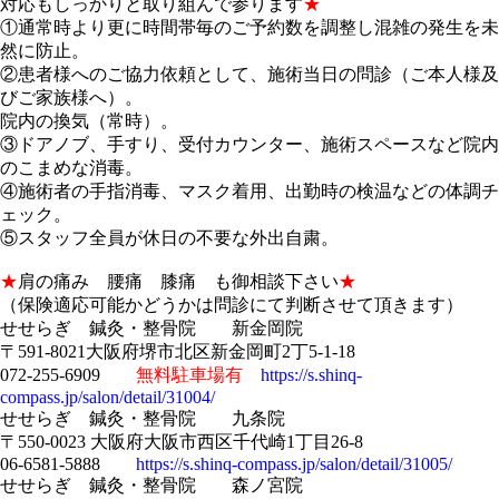
対応もしっかりと取り組んで参ります
★
①通常時より更に時間帯毎のご予約数を調整し混雑の発生を未
然に防止。
②患者様へのご協力依頼として、施術当日の問診（ご本人様及
びご家族様へ）。
院内の換気（常時）。
③ドアノブ、手すり、受付カウンター、施術スペースなど院内
のこまめな消毒。
④施術者の手指消毒、マスク着用、出勤時の検温などの体調チ
ェック。
⑤スタッフ全員が休日の不要な外出自粛。
★
肩の痛み 腰痛 膝痛 も御相談下さい
★
（保険適応可能かどうかは問診にて判断させて頂きます）
せせらぎ 鍼灸・整骨院 新金岡院
〒591-8021大阪府堺市北区新金岡町2丁5-1-18
072-255-6909
無料駐車場有
https://s.shinq-
compass.jp/salon/detail/31004/
せせらぎ 鍼灸・整骨院 九条院
〒550-0023 大阪府大阪市西区千代崎1丁目26-8
06-6581-5888
https://s.shinq-compass.jp/salon/detail/31005/
せせらぎ 鍼灸・整骨院 森ノ宮院