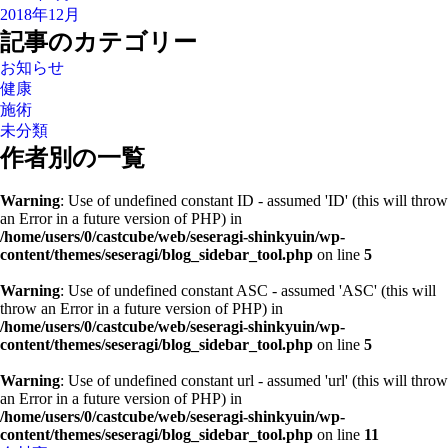
2018年12月
記事のカテゴリー
お知らせ
健康
施術
未分類
作者別の一覧
Warning
: Use of undefined constant ID - assumed 'ID' (this will throw
an Error in a future version of PHP) in
/home/users/0/castcube/web/seseragi-shinkyuin/wp-
content/themes/seseragi/blog_sidebar_tool.php
on line
5
Warning
: Use of undefined constant ASC - assumed 'ASC' (this will
throw an Error in a future version of PHP) in
/home/users/0/castcube/web/seseragi-shinkyuin/wp-
content/themes/seseragi/blog_sidebar_tool.php
on line
5
Warning
: Use of undefined constant url - assumed 'url' (this will throw
an Error in a future version of PHP) in
/home/users/0/castcube/web/seseragi-shinkyuin/wp-
content/themes/seseragi/blog_sidebar_tool.php
on line
11