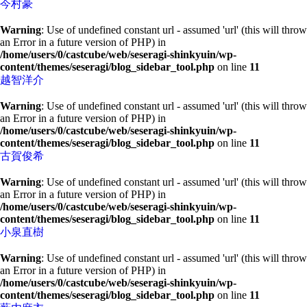
今村豪
Warning
: Use of undefined constant url - assumed 'url' (this will throw
an Error in a future version of PHP) in
/home/users/0/castcube/web/seseragi-shinkyuin/wp-
content/themes/seseragi/blog_sidebar_tool.php
on line
11
越智洋介
Warning
: Use of undefined constant url - assumed 'url' (this will throw
an Error in a future version of PHP) in
/home/users/0/castcube/web/seseragi-shinkyuin/wp-
content/themes/seseragi/blog_sidebar_tool.php
on line
11
古賀俊希
Warning
: Use of undefined constant url - assumed 'url' (this will throw
an Error in a future version of PHP) in
/home/users/0/castcube/web/seseragi-shinkyuin/wp-
content/themes/seseragi/blog_sidebar_tool.php
on line
11
小泉直樹
Warning
: Use of undefined constant url - assumed 'url' (this will throw
an Error in a future version of PHP) in
/home/users/0/castcube/web/seseragi-shinkyuin/wp-
content/themes/seseragi/blog_sidebar_tool.php
on line
11