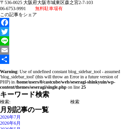
〒536-0025 大阪府大阪市城東区森之宮2-7-103
06-6753-9991
無料駐車場有
この記事をシェア
Facebook
Twitter
Line
Email
共
Warning
: Use of undefined constant blog_sidebar_tool - assumed
'blog_sidebar_tool' (this will throw an Error in a future version of
有
PHP) in
/home/users/0/castcube/web/seseragi-shinkyuin/wp-
content/themes/seseragi/single.php
on line
25
キーワード検索
検索:
月別記事の一覧
2026年7月
2026年6月