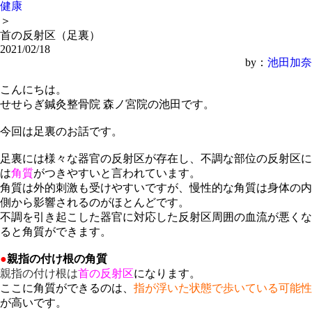
健康
＞
首の反射区（足裏）
2021/02/18
by：
池田加奈
こんにちは。
せせらぎ鍼灸整骨院 森ノ宮院の池田です。
今回は足裏のお話です。
足裏には様々な器官の反射区が存在し、不調な部位の反射区に
は
角質
がつきやすいと言われています。
角質は外的刺激も受けやすいですが、慢性的な角質は身体の内
側から影響されるのがほとんどです。
不調を引き起こした器官に対応した反射区周囲の血流が悪くな
ると角質ができます。
●
親指の付け根の角質
親指の付け根は
首の反射区
になります。
ここに角質ができるのは、
指が浮いた状態で歩いている可能性
が高いです。