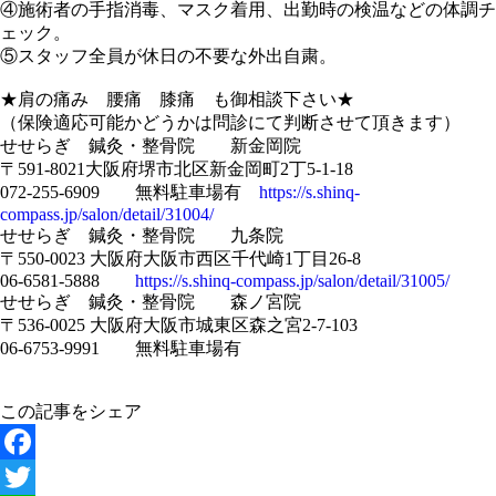
④施術者の手指消毒、マスク着用、出勤時の検温などの体調チ
ェック。
⑤スタッフ全員が休日の不要な外出自粛。
★肩の痛み 腰痛 膝痛 も御相談下さい★
（保険適応可能かどうかは問診にて判断させて頂きます）
せせらぎ 鍼灸・整骨院 新金岡院
〒591-8021大阪府堺市北区新金岡町2丁5-1-18
072-255-6909 無料駐車場有
https://s.shinq-
compass.jp/salon/detail/31004/
せせらぎ 鍼灸・整骨院 九条院
〒550-0023 大阪府大阪市西区千代崎1丁目26-8
06-6581-5888
https://s.shinq-compass.jp/salon/detail/31005/
せせらぎ 鍼灸・整骨院 森ノ宮院
〒536-0025 大阪府大阪市城東区森之宮2-7-103
06-6753-9991 無料駐車場有
この記事をシェア
Facebook