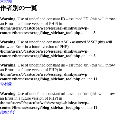
未分類
作者別の一覧
Warning
: Use of undefined constant ID - assumed 'ID' (this will throw
an Error in a future version of PHP) in
/home/users/0/castcube/web/seseragi-shinkyuin/wp-
content/themes/seseragi/blog_sidebar_tool.php
on line
5
Warning
: Use of undefined constant ASC - assumed 'ASC' (this will
throw an Error in a future version of PHP) in
/home/users/0/castcube/web/seseragi-shinkyuin/wp-
content/themes/seseragi/blog_sidebar_tool.php
on line
5
Warning
: Use of undefined constant url - assumed 'url' (this will throw
an Error in a future version of PHP) in
/home/users/0/castcube/web/seseragi-shinkyuin/wp-
content/themes/seseragi/blog_sidebar_tool.php
on line
11
今村豪
Warning
: Use of undefined constant url - assumed 'url' (this will throw
an Error in a future version of PHP) in
/home/users/0/castcube/web/seseragi-shinkyuin/wp-
content/themes/seseragi/blog_sidebar_tool.php
on line
11
越智洋介