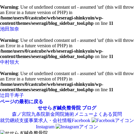
Warning
: Use of undefined constant url - assumed 'url' (this will throw
an Error in a future version of PHP) in
/home/users/0/castcube/web/seseragi-shinkyuin/wp-
content/themes/seseragi/blog_sidebar_tool.php
on line
11
池田加奈
Warning
: Use of undefined constant url - assumed 'url' (this will throw
an Error in a future version of PHP) in
/home/users/0/castcube/web/seseragi-shinkyuin/wp-
content/themes/seseragi/blog_sidebar_tool.php
on line
11
中村領大
Warning
: Use of undefined constant url - assumed 'url' (this will throw
an Error in a future version of PHP) in
/home/users/0/castcube/web/seseragi-shinkyuin/wp-
content/themes/seseragi/blog_sidebar_tool.php
on line
11
辻田千寿子
ページの最初に戻る
せせらぎ鍼灸整骨院
ブログ
森ノ宮院
九条院
新金岡院
施術メニュー
よくある質問
就労継続支援事業
求人・会社情報
Facebook
Instagram