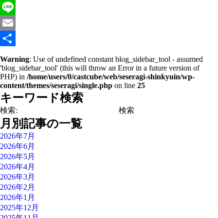
Twitter
Line
Email
共
Warning
: Use of undefined constant blog_sidebar_tool - assumed
'blog_sidebar_tool' (this will throw an Error in a future version of
有
PHP) in
/home/users/0/castcube/web/seseragi-shinkyuin/wp-
content/themes/seseragi/single.php
on line
25
キーワード検索
検索:
月別記事の一覧
2026年7月
2026年6月
2026年5月
2026年4月
2026年3月
2026年2月
2026年1月
2025年12月
2025年11月