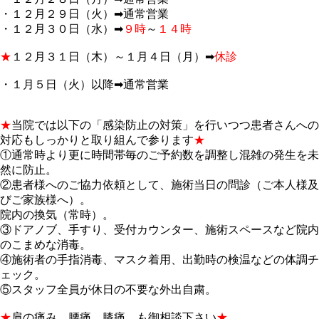
・１２月２９日（火）➡通常営業
・１２月３０日（水）➡
９時
～
１４時
★
１２月３１日（木）～１月４日（月）➡
休診
・１月５日（火）以降➡通常営業
★
当院では以下の「感染防止の対策」を行いつつ患者さんへの
対応もしっかりと取り組んで参ります
★
①通常時より更に時間帯毎のご予約数を調整し混雑の発生を未
然に防止。
②患者様へのご協力依頼として、施術当日の問診（ご本人様及
びご家族様へ）。
院内の換気（常時）。
③ドアノブ、手すり、受付カウンター、施術スペースなど院内
のこまめな消毒。
④施術者の手指消毒、マスク着用、出勤時の検温などの体調チ
ェック。
⑤スタッフ全員が休日の不要な外出自粛。
★
肩の痛み 腰痛 膝痛 も御相談下さい
★