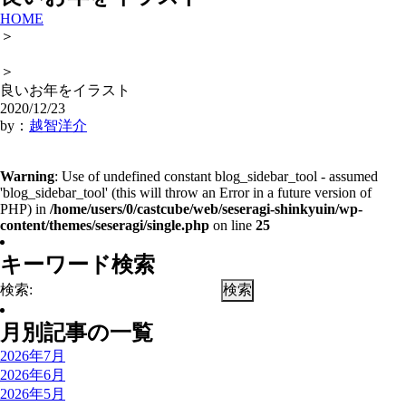
HOME
＞
＞
良いお年をイラスト
2020/12/23
by：
越智洋介
Warning
: Use of undefined constant blog_sidebar_tool - assumed
'blog_sidebar_tool' (this will throw an Error in a future version of
PHP) in
/home/users/0/castcube/web/seseragi-shinkyuin/wp-
content/themes/seseragi/single.php
on line
25
キーワード検索
検索:
月別記事の一覧
2026年7月
2026年6月
2026年5月