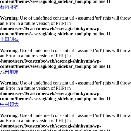
content/themes/seseragi/blog_sidebar_tool.php
on line
11
薮内麻衣
Warning
: Use of undefined constant url - assumed 'url' (this will throw
an Error in a future version of PHP) in
/home/users/0/castcube/web/seseragi-shinkyuin/wp-
content/themes/seseragi/blog_sidebar_tool.php
on line
11
土田明奈
Warning
: Use of undefined constant url - assumed 'url' (this will throw
an Error in a future version of PHP) in
/home/users/0/castcube/web/seseragi-shinkyuin/wp-
content/themes/seseragi/blog_sidebar_tool.php
on line
11
池田加奈
Warning
: Use of undefined constant url - assumed 'url' (this will throw
an Error in a future version of PHP) in
/home/users/0/castcube/web/seseragi-shinkyuin/wp-
content/themes/seseragi/blog_sidebar_tool.php
on line
11
中村領大
Warning
: Use of undefined constant url - assumed 'url' (this will throw
an Error in a future version of PHP) in
/home/users/0/castcube/web/seseragi-shinkyuin/wp-