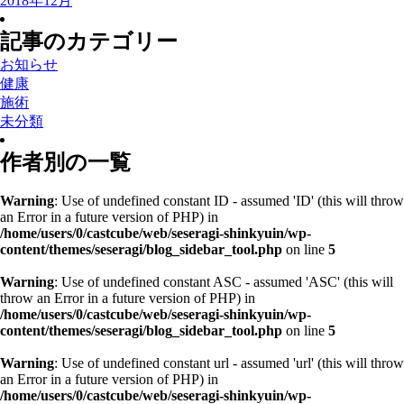
2018年12月
記事のカテゴリー
お知らせ
健康
施術
未分類
作者別の一覧
Warning
: Use of undefined constant ID - assumed 'ID' (this will throw
an Error in a future version of PHP) in
/home/users/0/castcube/web/seseragi-shinkyuin/wp-
content/themes/seseragi/blog_sidebar_tool.php
on line
5
Warning
: Use of undefined constant ASC - assumed 'ASC' (this will
throw an Error in a future version of PHP) in
/home/users/0/castcube/web/seseragi-shinkyuin/wp-
content/themes/seseragi/blog_sidebar_tool.php
on line
5
Warning
: Use of undefined constant url - assumed 'url' (this will throw
an Error in a future version of PHP) in
/home/users/0/castcube/web/seseragi-shinkyuin/wp-