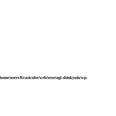
/home/users/0/castcube/web/seseragi-shinkyuin/wp-