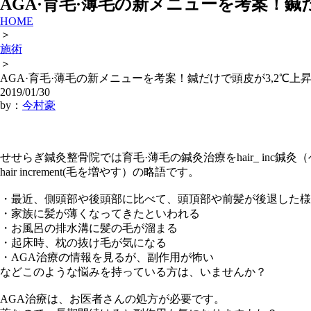
AGA·育毛·薄毛の新メニューを考案！鍼
HOME
＞
施術
＞
AGA·育毛·薄毛の新メニューを考案！鍼だけで頭皮が3,2℃上
2019/01/30
by：
今村豪
せせらぎ鍼灸整骨院では育毛·薄毛の鍼灸治療をhair_ inc
hair increment(毛を増やす）の略語です。
・最近、側頭部や後頭部に比べて、頭頂部や前髪が後退した様
・家族に髪が薄くなってきたといわれる
・お風呂の排水溝に髪の毛が溜まる
・起床時、枕の抜け毛が気になる
・AGA治療の情報を見るが、副作用が怖い
などこのような悩みを持っている方は、いませんか？
AGA治療は、お医者さんの処方が必要です。