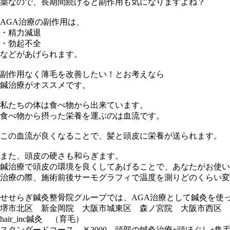
薬なので、長期間続けると副作用も気になりますよね？
AGA治療の副作用は、
・精力減退
・勃起不全
などがあげられます。
副作用なく薄毛を改善したい！とお考えなら
鍼治療がオススメです。
私たちの体は食べ物から出来ています。
食べ物から摂った栄養を運ぶのは血流です。
この血流が良くなることで、髪と頭皮に栄養が送られます。
また、頭皮の硬さも和らぎます。
鍼治療で頭皮の環境を良くしてあげることで、あなたがお使い
治療の際、施術前後サーモグラフィで温度を測りどのくらい変
せせらぎ鍼灸整骨院グループでは、AGA治療として鍼灸を使
堺市北区 新金岡院 大阪市城東区 森ノ宮院 大阪市西区 
hair_inc鍼灸 （育毛）
スタンダードコース ￥3000 頭部の鍼灸治療+頭ほぐし+集