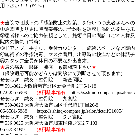
用下さい！！ (#^.^#)
★
当院では以下の「感染防止の対策」を行いつつ患者さんへの
①通常時より更に時間帯毎のご予約数を調整し混雑の発生を未
②患者様へのご協力依頼として、施術当日の問診（ご本人様及
院内の換気（常時）。
③ドアノブ、手すり、受付カウンター、施術スペースなど院内
④施術者の手指消毒、マスク着用、出勤時の検温などの体調チ
⑤スタッフ全員が休日の不要な外出自粛。
★
肩の痛み 腰痛 膝痛 も御相談下さい
★
（保険適応可能かどうかは問診にて判断させて頂きます）
せせらぎ 鍼灸・整骨院 新金岡院
〒591-8021大阪府堺市北区新金岡町2丁5-1-18
072-255-6909
無料駐車場有
https://s.shinq-compass.jp/salon/de
せせらぎ 鍼灸・整骨院 九条院
〒550-0023 大阪府大阪市西区千代崎1丁目26-8
06-6581-5888 https://s.shinq-compass.jp/salon/detail/31005/
せせらぎ 鍼灸・整骨院 森ノ宮院
〒536-0025 大阪府大阪市城東区森之宮2-7-103
06-6753-9991
無料駐車場有