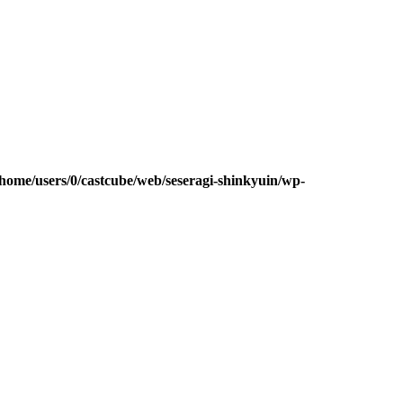
/home/users/0/castcube/web/seseragi-shinkyuin/wp-