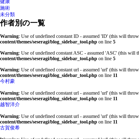
健康
施術
未分類
作者別の一覧
Warning
: Use of undefined constant ID - assumed 'ID' (this will throw
content/themes/seseragi/blog_sidebar_tool.php
on line
5
Warning
: Use of undefined constant ASC - assumed 'ASC' (this will t
content/themes/seseragi/blog_sidebar_tool.php
on line
5
Warning
: Use of undefined constant url - assumed 'url' (this will thro
content/themes/seseragi/blog_sidebar_tool.php
on line
11
今村豪
Warning
: Use of undefined constant url - assumed 'url' (this will thro
content/themes/seseragi/blog_sidebar_tool.php
on line
11
越智洋介
Warning
: Use of undefined constant url - assumed 'url' (this will thro
content/themes/seseragi/blog_sidebar_tool.php
on line
11
古賀俊希