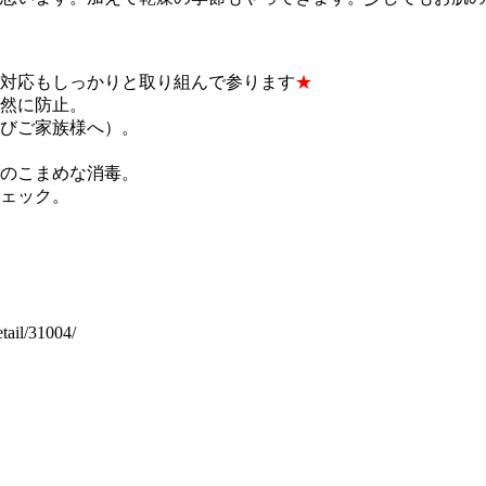
対応もしっかりと取り組んで参ります
★
然に防止。
びご家族様へ）。
のこまめな消毒。
ェック。
tail/31004/