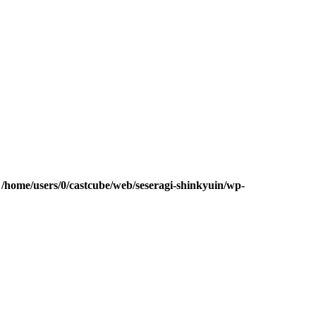
n
/home/users/0/castcube/web/seseragi-shinkyuin/wp-