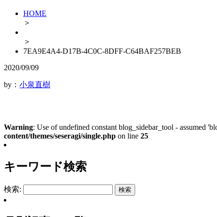
HOME
＞
＞
7EA9E4A4-D17B-4C0C-8DFF-C64BAF257BEB
2020/09/09
by：
小泉直樹
Warning
: Use of undefined constant blog_sidebar_tool - assumed 'blo
content/themes/seseragi/single.php
on line
25
キーワード検索
検索: