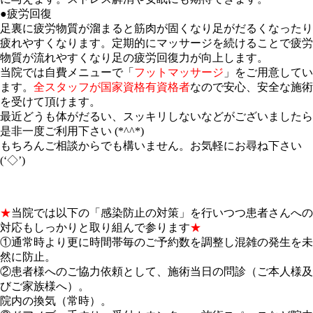
●疲労回復
足裏に疲労物質が溜まると筋肉が固くなり足がだるくなったり
疲れやすくなります。定期的にマッサージを続けることで疲労
物質が流れやすくなり足の疲労回復力が向上します。
当院では自費メニューで「
フットマッサージ
」をご用意してい
ます。
全スタッフが国家資格有資格者
なので安心、安全な施術
を受けて頂けます。
最近どうも体がだるい、スッキリしないなどがございましたら
是非一度ご利用下さい (*^^*)
もちろんご相談からでも構いません。お気軽にお尋ね下さい
(‘◇’)ゞ
★
当院では以下の「感染防止の対策」を行いつつ患者さんへの
対応もしっかりと取り組んで参ります
★
①通常時より更に時間帯毎のご予約数を調整し混雑の発生を未
然に防止。
②患者様へのご協力依頼として、施術当日の問診（ご本人様及
びご家族様へ）。
院内の換気（常時）。