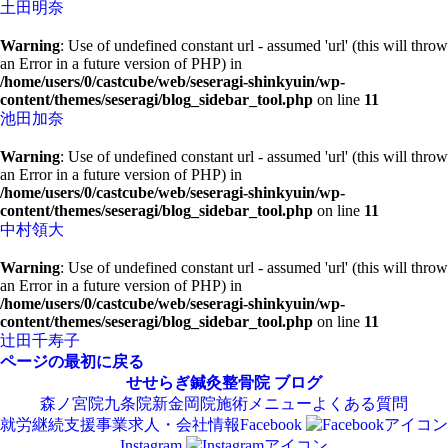
土田明奈
Warning
: Use of undefined constant url - assumed 'url' (this will throw
an Error in a future version of PHP) in
/home/users/0/castcube/web/seseragi-shinkyuin/wp-
content/themes/seseragi/blog_sidebar_tool.php
on line
11
池田加奈
Warning
: Use of undefined constant url - assumed 'url' (this will throw
an Error in a future version of PHP) in
/home/users/0/castcube/web/seseragi-shinkyuin/wp-
content/themes/seseragi/blog_sidebar_tool.php
on line
11
中村領大
Warning
: Use of undefined constant url - assumed 'url' (this will throw
an Error in a future version of PHP) in
/home/users/0/castcube/web/seseragi-shinkyuin/wp-
content/themes/seseragi/blog_sidebar_tool.php
on line
11
辻田千寿子
ページの最初に戻る
せせらぎ鍼灸整骨院
ブログ
森ノ宮院
九条院
新金岡院
施術メニュー
よくある質問
就労継続支援事業
求人・会社情報
Facebook
Instagram