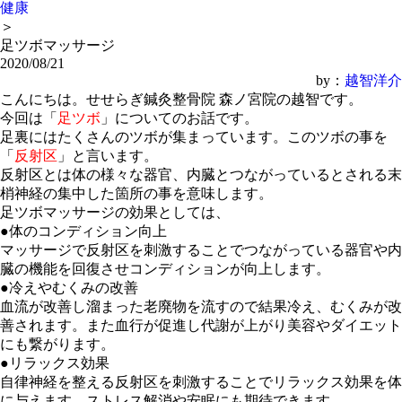
健康
＞
足ツボマッサージ
2020/08/21
by：
越智洋介
こんにちは。せせらぎ鍼灸整骨院 森ノ宮院の越智です。
今回は「
足ツボ
」についてのお話です。
足裏にはたくさんのツボが集まっています。このツボの事を
「
反射区
」と言います。
反射区とは体の様々な器官、内臓とつながっているとされる末
梢神経の集中した箇所の事を意味します。
足ツボマッサージの効果としては、
●体のコンディション向上
マッサージで反射区を刺激することでつながっている器官や内
臓の機能を回復させコンディションが向上します。
●冷えやむくみの改善
血流が改善し溜まった老廃物を流すので結果冷え、むくみが改
善されます。また血行が促進し代謝が上がり美容やダイエット
にも繋がります。
●リラックス効果
自律神経を整える反射区を刺激することでリラックス効果を体
に与えます。ストレス解消や安眠にも期待できます。