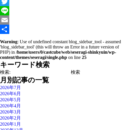
Facebook
Twitter
Line
Email
共
Warning
: Use of undefined constant blog_sidebar_tool - assumed
'blog_sidebar_tool' (this will throw an Error in a future version of
有
PHP) in
/home/users/0/castcube/web/seseragi-shinkyuin/wp-
content/themes/seseragi/single.php
on line
25
キーワード検索
検索:
月別記事の一覧
2026年7月
2026年6月
2026年5月
2026年4月
2026年3月
2026年2月
2026年1月