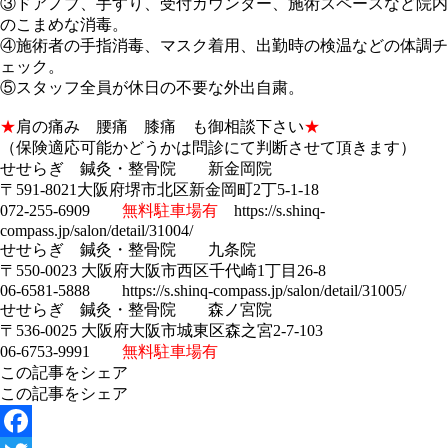
③ドアノブ、手すり、受付カウンター、施術スペースなど院内
のこまめな消毒。
④施術者の手指消毒、マスク着用、出勤時の検温などの体調チ
ェック。
⑤スタッフ全員が休日の不要な外出自粛。
★
肩の痛み 腰痛 膝痛 も御相談下さい
★
（保険適応可能かどうかは問診にて判断させて頂きます）
せせらぎ 鍼灸・整骨院 新金岡院
〒591-8021大阪府堺市北区新金岡町2丁5-1-18
072-255-6909
無料駐車場有
https://s.shinq-
compass.jp/salon/detail/31004/
せせらぎ 鍼灸・整骨院 九条院
〒550-0023 大阪府大阪市西区千代崎1丁目26-8
06-6581-5888 https://s.shinq-compass.jp/salon/detail/31005/
せせらぎ 鍼灸・整骨院 森ノ宮院
〒536-0025 大阪府大阪市城東区森之宮2-7-103
06-6753-9991
無料駐車場有
この記事をシェア
この記事をシェア