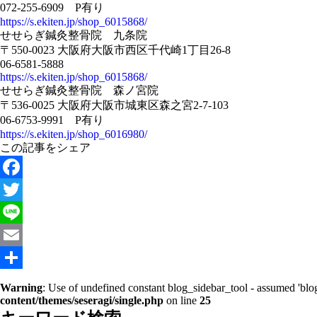
072-255-6909 P有り
https://s.ekiten.jp/shop_6015868/
せせらぎ鍼灸整骨院 九条院
〒550-0023 大阪府大阪市西区千代崎1丁目26-8
06-6581-5888
https://s.ekiten.jp/shop_6015868/
せせらぎ鍼灸整骨院 森ノ宮院
〒536-0025 大阪府大阪市城東区森之宮2-7-103
06-6753-9991 P有り
https://s.ekiten.jp/shop_6016980/
この記事をシェア
Facebook
Twitter
Line
Email
共
Warning
: Use of undefined constant blog_sidebar_tool - assumed 'blog
content/themes/seseragi/single.php
on line
25
有