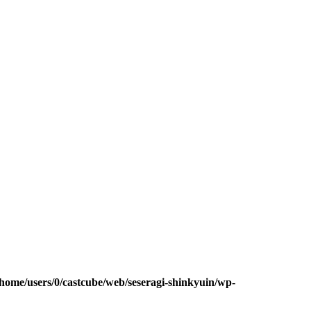
/home/users/0/castcube/web/seseragi-shinkyuin/wp-