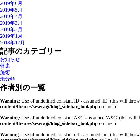
2019年6月
2019年5月
2019年4月
2019年3月
2019年2月
2019年1月
2018年12月
記事のカテゴリー
お知らせ
健康
施術
未分類
作者別の一覧
Warning
: Use of undefined constant ID - assumed 'ID' (this will throw
content/themes/seseragi/blog_sidebar_tool.php
on line
5
Warning
: Use of undefined constant ASC - assumed 'ASC' (this will t
content/themes/seseragi/blog_sidebar_tool.php
on line
5
Warning
: Use of undefined constant url - assumed 'url' (this will thro