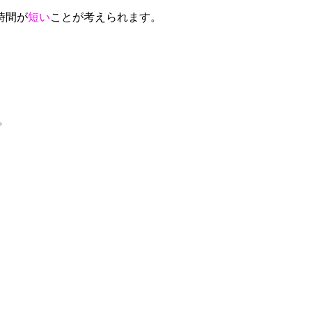
時間が
短い
ことが考えられます。
。
。