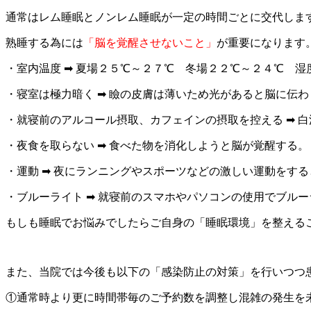
通常はレム睡眠とノンレム睡眠が一定の時間ごとに交代しま
熟睡する為には
「脳を覚醒させないこと」
が重要になります
・室内温度 ➡
夏場２５℃～２７℃ 冬場２２℃～２４℃ 湿
・寝室は極力暗く ➡ 瞼の皮膚は薄いため光があると脳に伝
・就寝前のアルコール摂取、カフェインの摂取を控える ➡ 
・夜食を取らない ➡ 食べた物を消化しようと脳が覚醒する。
・運動 ➡ 夜にランニングやスポーツなどの激しい運動をす
・ブルーライト ➡ 就寝前のスマホやパソコンの使用でブル
もしも睡眠でお悩みでしたらご自身の「睡眠環境」を整えることか
また、当院では今後も以下の「感染防止の対策」を行いつつ
①通常時より更に時間帯毎のご予約数を調整し混雑の発生を