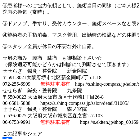
②患者様へのご協力依頼として、施術当日の問診（ご本人様
院内の換気（常時）。
③ドアノブ、手すり、受付カウンター、施術スペースなど院
④施術者の手指消毒、マスク着用、出勤時の検温などの体調
⑤スタッフ全員が休日の不要な外出自粛。
☆肩の痛み 腰痛 膝痛 も御相談下さい☆
（保険適応可能かどうかは問診にて判断させて頂きます）
せせらぎ 鍼灸・整骨院 新金岡院
〒591-8021大阪府堺市北区新金岡町2丁5-1-18
072-255-6909
無料駐車場有
https://s.shinq-compass.jp/salon/d
せせらぎ 鍼灸・整骨院 九条院
〒550-0023 大阪府大阪市西区千代崎1丁目26-8
06-6581-5888 https://s.shinq-compass.jp/salon/detail/31005/
せせらぎ 鍼灸・整骨院 森ノ宮院
〒536-0025 大阪府大阪市城東区森之宮2-7-103
06-6753-9991
無料駐車場有
https://s.ekiten.jp/shop_60169
この記事をシェア