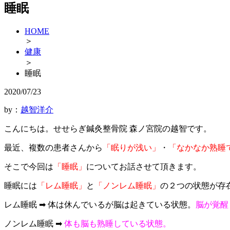
睡眠
HOME
＞
健康
＞
睡眠
2020/07/23
by：
越智洋介
こんにちは。せせらぎ鍼灸整骨院 森ノ宮院の越智です。
最近、複数の患者さんから
「眠りが浅い」
・
「なかなか熟睡
そこで今回は
「睡眠」
についてお話させて頂きます。
睡眠には
「レム睡眠」
と
「ノンレム睡眠」
の２つの状態が存
レム睡眠 ➡ 体は休んでいるが脳は起きている状態。
脳が覚醒
ノンレム睡眠 ➡
体も脳も熟睡している状態。