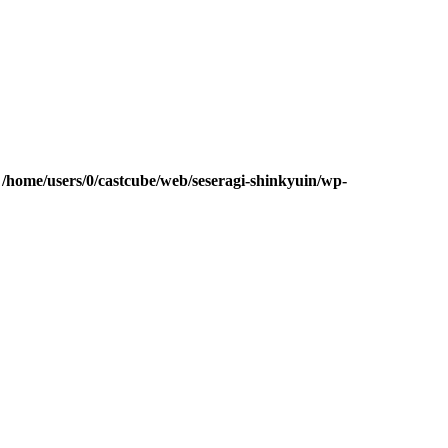
n
/home/users/0/castcube/web/seseragi-shinkyuin/wp-