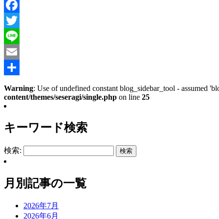
Facebook
Twitter
Line
Email
共
Warning
: Use of undefined constant blog_sidebar_tool - assumed 'blo
content/themes/seseragi/single.php
on line
25
有
キーワード検索
検索:
月別記事の一覧
2026年7月
2026年6月