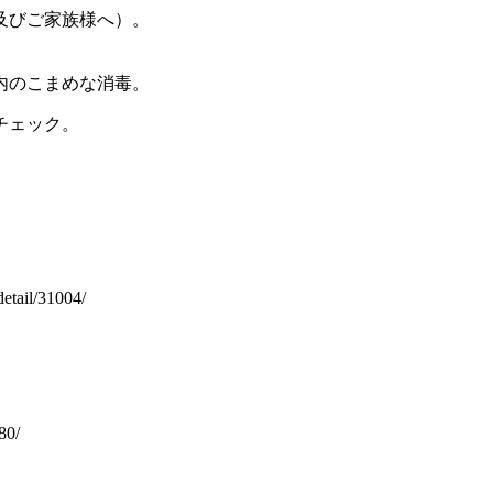
及びご家族様へ）。
内のこまめな消毒。
チェック。
etail/31004/
80/