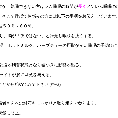
すが、熟睡できない方はレム睡眠の時間が
長く
ノンレム睡眠の
。そこで睡眠でお悩みの方には以下の事柄をお伝えしています
度５０％～６０％。
わり、脳が「夜ではない」と錯覚し眠りを浅くする。
白湯、ホットミルク、ハーブティーの摂取が良い睡眠の手助けに
ると脳が興奮状態となり寝つきに影響が出る。
ーライトが脳に刺激を与える。
ら始めてみて下さい (#^^#)
患者さんへの対応もしっかりと取り組んで参ります。
未然に防止。