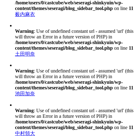
/home/users/0/castcube/web/seseragi-shinkyuin/wp-
content/themes/seseragi/blog_sidebar_tool.php
on line
11
薮内麻衣
Warning
: Use of undefined constant url - assumed 'url' (this
will throw an Error in a future version of PHP) in
/home/users/0/castcube/web/seseragi-shinkyuin/wp-
content/themes/seseragi/blog_sidebar_tool.php
on line
11
土田明奈
Warning
: Use of undefined constant url - assumed 'url' (this
will throw an Error in a future version of PHP) in
/home/users/0/castcube/web/seseragi-shinkyuin/wp-
content/themes/seseragi/blog_sidebar_tool.php
on line
11
池田加奈
Warning
: Use of undefined constant url - assumed 'url' (this
will throw an Error in a future version of PHP) in
/home/users/0/castcube/web/seseragi-shinkyuin/wp-
content/themes/seseragi/blog_sidebar_tool.php
on line
11
中村領大