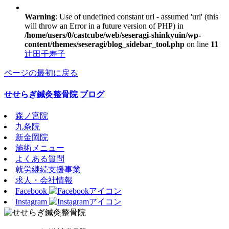
Warning
: Use of undefined constant url - assumed 'url' (this
will throw an Error in a future version of PHP) in
/home/users/0/castcube/web/seseragi-shinkyuin/wp-
content/themes/seseragi/blog_sidebar_tool.php
on line
11
辻田千寿子
ページの最初に戻る
せせらぎ鍼灸整骨院
ブログ
森ノ宮院
九条院
新金岡院
施術メニュー
よくある質問
就労継続支援事業
求人・会社情報
Facebook
Instagram