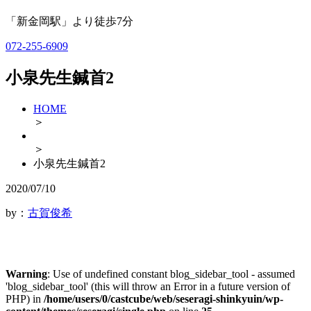
「新金岡駅」より徒歩7分
072-255-6909
小泉先生鍼首2
HOME
＞
＞
小泉先生鍼首2
2020/07/10
by：
古賀俊希
Warning
: Use of undefined constant blog_sidebar_tool - assumed
'blog_sidebar_tool' (this will throw an Error in a future version of
PHP) in
/home/users/0/castcube/web/seseragi-shinkyuin/wp-