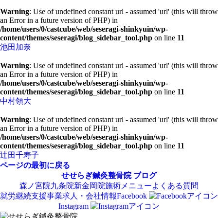
Warning
: Use of undefined constant url - assumed 'url' (this will throw
an Error in a future version of PHP) in
/home/users/0/castcube/web/seseragi-shinkyuin/wp-
content/themes/seseragi/blog_sidebar_tool.php
on line
11
池田加奈
Warning
: Use of undefined constant url - assumed 'url' (this will throw
an Error in a future version of PHP) in
/home/users/0/castcube/web/seseragi-shinkyuin/wp-
content/themes/seseragi/blog_sidebar_tool.php
on line
11
中村領大
Warning
: Use of undefined constant url - assumed 'url' (this will throw
an Error in a future version of PHP) in
/home/users/0/castcube/web/seseragi-shinkyuin/wp-
content/themes/seseragi/blog_sidebar_tool.php
on line
11
辻田千寿子
ページの最初に戻る
せせらぎ鍼灸整骨院
ブログ
森ノ宮院
九条院
新金岡院
施術メニュー
よくある質問
就労継続支援事業
求人・会社情報
Facebook
Instagram