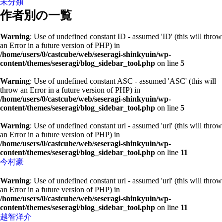
未分類
作者別の一覧
Warning
: Use of undefined constant ID - assumed 'ID' (this will throw
an Error in a future version of PHP) in
/home/users/0/castcube/web/seseragi-shinkyuin/wp-
content/themes/seseragi/blog_sidebar_tool.php
on line
5
Warning
: Use of undefined constant ASC - assumed 'ASC' (this will
throw an Error in a future version of PHP) in
/home/users/0/castcube/web/seseragi-shinkyuin/wp-
content/themes/seseragi/blog_sidebar_tool.php
on line
5
Warning
: Use of undefined constant url - assumed 'url' (this will throw
an Error in a future version of PHP) in
/home/users/0/castcube/web/seseragi-shinkyuin/wp-
content/themes/seseragi/blog_sidebar_tool.php
on line
11
今村豪
Warning
: Use of undefined constant url - assumed 'url' (this will throw
an Error in a future version of PHP) in
/home/users/0/castcube/web/seseragi-shinkyuin/wp-
content/themes/seseragi/blog_sidebar_tool.php
on line
11
越智洋介