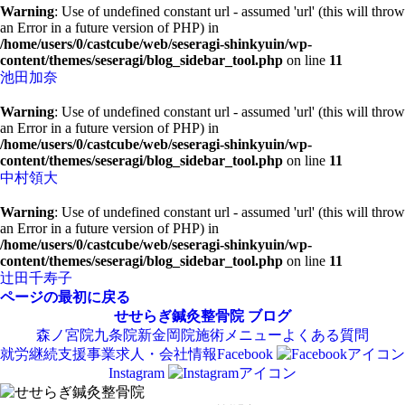
Warning
: Use of undefined constant url - assumed 'url' (this will throw
an Error in a future version of PHP) in
/home/users/0/castcube/web/seseragi-shinkyuin/wp-
content/themes/seseragi/blog_sidebar_tool.php
on line
11
池田加奈
Warning
: Use of undefined constant url - assumed 'url' (this will throw
an Error in a future version of PHP) in
/home/users/0/castcube/web/seseragi-shinkyuin/wp-
content/themes/seseragi/blog_sidebar_tool.php
on line
11
中村領大
Warning
: Use of undefined constant url - assumed 'url' (this will throw
an Error in a future version of PHP) in
/home/users/0/castcube/web/seseragi-shinkyuin/wp-
content/themes/seseragi/blog_sidebar_tool.php
on line
11
辻田千寿子
ページの最初に戻る
せせらぎ鍼灸整骨院
ブログ
森ノ宮院
九条院
新金岡院
施術メニュー
よくある質問
就労継続支援事業
求人・会社情報
Facebook
Instagram