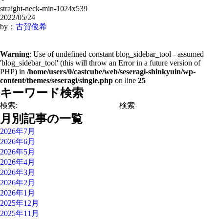
straight-neck-min-1024x539
2022/05/24
by：
古賀俊希
Warning
: Use of undefined constant blog_sidebar_tool - assumed
'blog_sidebar_tool' (this will throw an Error in a future version of
PHP) in
/home/users/0/castcube/web/seseragi-shinkyuin/wp-
content/themes/seseragi/single.php
on line
25
キーワード検索
検索:
月別記事の一覧
2026年7月
2026年6月
2026年5月
2026年4月
2026年3月
2026年2月
2026年1月
2025年12月
2025年11月