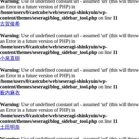
Warning
: Use of undefined constant url - assumed 'url' (this will throw
an Error in a future version of PHP) in
/home/users/0/castcube/web/seseragi-shinkyuin/wp-
content/themes/seseragi/blog_sidebar_tool.php
on line
11
古賀俊希
Warning
: Use of undefined constant url - assumed 'url' (this will throw
an Error in a future version of PHP) in
/home/users/0/castcube/web/seseragi-shinkyuin/wp-
content/themes/seseragi/blog_sidebar_tool.php
on line
11
小泉直樹
Warning
: Use of undefined constant url - assumed 'url' (this will throw
an Error in a future version of PHP) in
/home/users/0/castcube/web/seseragi-shinkyuin/wp-
content/themes/seseragi/blog_sidebar_tool.php
on line
11
薮内麻衣
Warning
: Use of undefined constant url - assumed 'url' (this will throw
an Error in a future version of PHP) in
/home/users/0/castcube/web/seseragi-shinkyuin/wp-
content/themes/seseragi/blog_sidebar_tool.php
on line
11
土田明奈
Warning
: Use of undefined constant url - assumed 'url' (this will throw