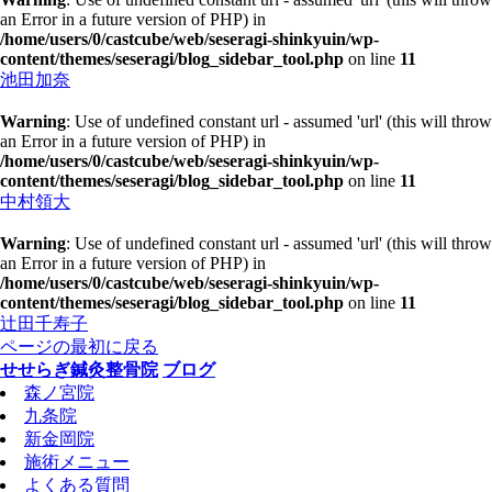
an Error in a future version of PHP) in
/home/users/0/castcube/web/seseragi-shinkyuin/wp-
content/themes/seseragi/blog_sidebar_tool.php
on line
11
池田加奈
Warning
: Use of undefined constant url - assumed 'url' (this will throw
an Error in a future version of PHP) in
/home/users/0/castcube/web/seseragi-shinkyuin/wp-
content/themes/seseragi/blog_sidebar_tool.php
on line
11
中村領大
Warning
: Use of undefined constant url - assumed 'url' (this will throw
an Error in a future version of PHP) in
/home/users/0/castcube/web/seseragi-shinkyuin/wp-
content/themes/seseragi/blog_sidebar_tool.php
on line
11
辻田千寿子
ページの最初に戻る
せせらぎ鍼灸整骨院
ブログ
森ノ宮院
九条院
新金岡院
施術メニュー
よくある質問